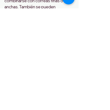
combinarse con correas finas o 
anchas. También se pueden 
encontrar en una variedad de colores 
y estampados, lo que los convierte 
en una opción versátil para cualquier 
guardarropa. Hoy, los petos y monos 
de hombre  vuelven a resurgir con 
fuerza. 
Es el top de la moda worker para 
hombres.
I
n the 90s, dungarees and 
jumpsuits became a popular casual 
fashion item, especially in the 
grunge culture. At that time they 
were worn loose and baggy, with a T-
shirt underneath and loose straps. 
Wearing them was a symbol, for 