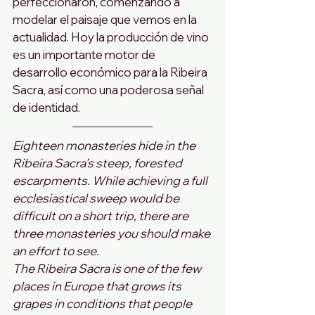
perfeccionaron, comenzando a 
modelar el paisaje que vemos en la 
actualidad. Hoy la producción de vino 
es un importante motor de 
desarrollo económico para la Ribeira 
Sacra, así como una poderosa señal 
de identidad. 
Eighteen monasteries hide in the 
Ribeira Sacra’s steep, forested 
escarpments. While achieving a full 
ecclesiastical sweep would be 
difficult on a short trip, there are 
three monasteries you should make 
an effort to see.
The Ribeira Sacra is one of the few 
places in Europe that grows its 
grapes in conditions that people 