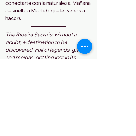
conectarte con la naturaleza. Mañana 
de vuelta a Madrid ( que le vamos a 
hacer).
The Ribeira Sacra is, without a 
doubt, a destination to be 
discovered. Full of legends, ghosts 
and meigas, getting lost in its 
surroundings is a pleasure for the 5 
senses and a guaranteed way to 
reconnect with nature. Tomorrow 
back to Madrid (oh well, life is like 
that).