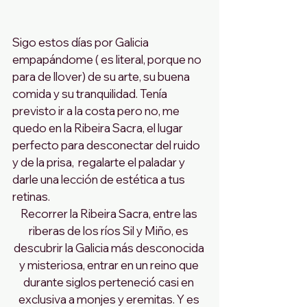
Sigo estos días por Galicia 
empapándome ( es literal, porque no 
para de llover) de su arte, su buena 
comida y su tranquilidad. Tenía 
previsto ir a la costa pero no, me 
quedo en la Ribeira Sacra, el lugar 
perfecto para desconectar del ruido 
y de la prisa,  regalarte el paladar y 
darle una lección de estética a tus 
retinas. 
Recorrer la Ribeira Sacra, entre las 
riberas de los ríos Sil y Miño, es 
descubrir la Galicia más desconocida 
y misteriosa, entrar en un reino que 
durante siglos perteneció casi en 
exclusiva a monjes y eremitas. Y es 