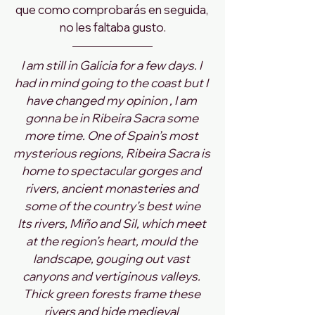
que como comprobarás en seguida, 
no les faltaba gusto.
I am still in Galicia for a few days. I 
had in mind going to the coast but I 
have changed my opinion , I am 
gonna be in Ribeira Sacra some 
more time. One of Spain’s most 
mysterious regions, Ribeira Sacra is 
home to spectacular gorges and 
rivers, ancient monasteries and 
some of the country’s best wine
Its rivers, Miño and Sil, which meet 
at the region’s heart, mould the 
landscape, gouging out vast 
canyons and vertiginous valleys. 
Thick green forests frame these 
rivers and hide medieval 