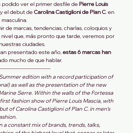
 podido ver 
el
 primer desfile de
 Pierre Louis 
y el debut de 
Carolina Castiglioni de Plan C
. en 
masculina.
ir de marcas, tendencias, charlas, coloquios y 
nivel que, más pronto que tarde, veremos por 
 nuestras ciudades.
han presentado este año, 
estas 6 marcas han 
ado mucho de que hablar. 
Summer edition with a record participation of 
nal) as well as the presentation of the new 
Marine Serre. Within the walls of the Fortessa 
irst fashion show of Pierre Louis Mascia, with 
ut of Carolina Castiglioni of Plan C. in men's 
ashion.
a constant mix of brands, trends, talks, 
hion of the highest level that, sooner or later, 