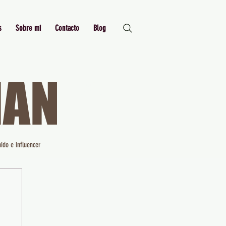
s
Sobre mi
Contacto
Blog
MAN
Just Me,
Myself and I
ido e influencer