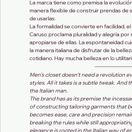
La marca tiene como premisa la evolución 
manera flexible de construir prendas de s
de usarlas. 
La formalidad se convierte en facilidad, e
Caruso proclama pluralidad y alegría por 
apropiarse de ellas. La espontaneidad cui
la manera italiana de disfrutar de la bell
cotidiano. Hay mucha belleza en lo utilitari
Men's closet doesn't need a revolution e
styles. All it takes is a subtle tweak. And 
the Italian man.
The brand has as its premise the incessan
of constructing tailoring garments that 
becomes ease, care and precision remain.C
breaking the rules while still appropriati
elegance is rooted in the Italian way of e