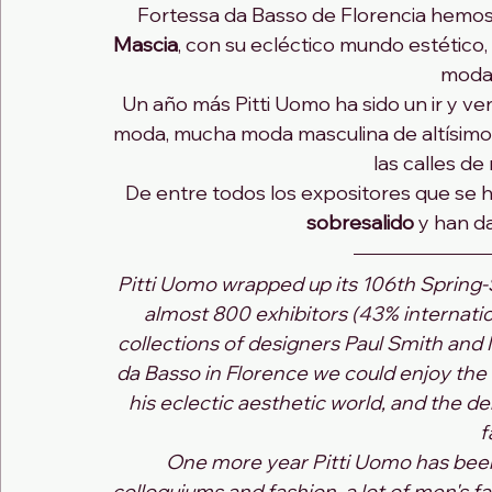
Fortessa da Basso de Florencia hemos
Mascia
, con su ecléctico mundo estético, 
moda 
Un año más Pitti Uomo ha sido un ir y ven
moda, mucha moda masculina de altísimo 
las calles de
De entre todos los expositores que se 
sobresalido
 y han d
Pitti Uomo wrapped up its 106th Spring-
almost 800 exhibitors (43% internatio
collections of designers Paul Smith and 
da Basso in Florence we could enjoy the f
his eclectic aesthetic world, and the deb
f
One more year Pitti Uomo has been 
colloquiums and fashion, a lot of men's fas