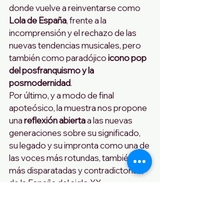
donde vuelve a reinventarse como 
Lola de España
, frente a la 
incomprensión y el rechazo de las 
nuevas tendencias musicales, pero 
también como paradójico 
icono pop 
del posfranquismo y la 
posmodernidad
. 
Por último, y a modo de final 
apoteósico, la muestra nos propone 
una 
reflexión abierta
 a las nuevas 
generaciones sobre su significado, 
su legado y su impronta como una de 
las voces más rotundas, también 
más disparatadas y contradictorias, 
de la España del siglo XX.
Muchos consideran esta muestra de 
Lola Flores, la exposición definitiva 
de la Biblioteca Nacional sobre su 