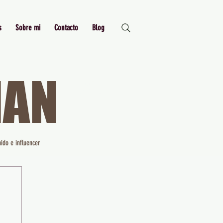
s
Sobre mi
Contacto
Blog
MAN
Just Me,
Myself and I
ido e influencer