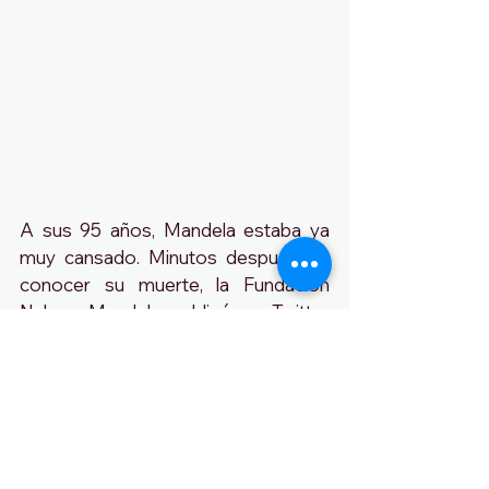
A sus 95 años, Mandela estaba ya 
muy cansado. Minutos después de 
conocer su muerte, la Fundación 
Nelson Mandela publicó en Twitter 
una de sus últimas frases que se hizo 
viral en tan sólo unos segundos: "La 
muerte es inevitable. Cuando un 
hombre ha hecho todo lo que creía 
que debía hacer por su pueblo y su 
país, puede morir tranquilo”.