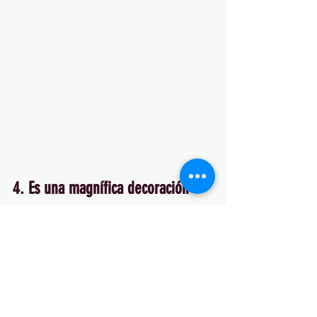
4. Es una magnífica decoración 
extra
En Navidad la decoración nunca es 
aburrida, así que ¿por qué no te 
sumas a los esfuerzos de tus amigos 
regalándoles flores típicas 
navideñas? Un arreglo floral lleno de 