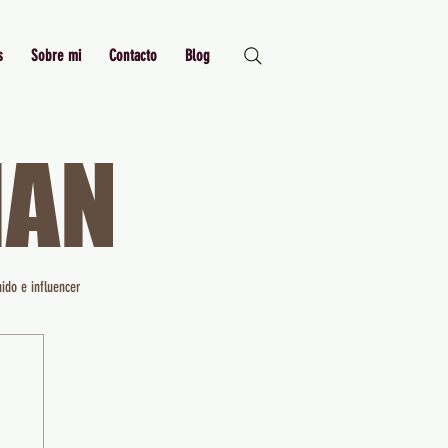
s
Sobre mi
Contacto
Blog
MAN
Just Me,
Myself and I
ido e influencer