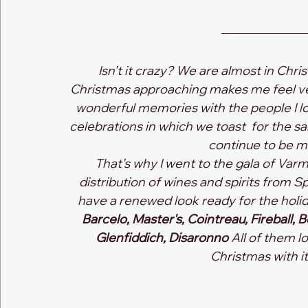
Isn’t it crazy? We are almost in Chris
Christmas approaching makes me feel ver
wonderful memories with the people I lo
celebrations in which we toast  for the sa
continue to be ma
That's why I went to the gala of Va
distribution of wines and spirits from Sp
have a renewed look ready for the holid
Barcelo, Master's, Cointreau, Fireball, B
Glenfiddich, Disaronno 
All of them l
Christmas with it