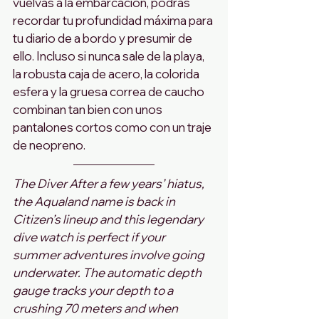
vuelvas a la embarcación, podrás 
recordar tu profundidad máxima para 
tu diario de a bordo y presumir de 
ello. Incluso si nunca sale de la playa, 
la robusta caja de acero, la colorida 
esfera y la gruesa correa de caucho 
combinan tan bien con unos 
pantalones cortos como con un traje 
de neopreno.
The Diver After a few years’ hiatus, 
the Aqualand name is back in 
Citizen’s lineup and this legendary 
dive watch is perfect if your 
summer adventures involve going 
underwater. The automatic depth 
gauge tracks your depth to a 
crushing 70 meters and when 