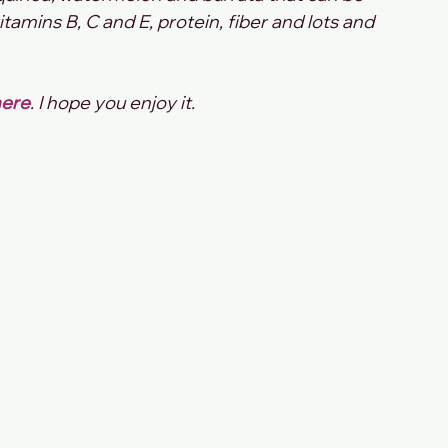
vitamins B, C and E, protein, fiber and lots and 
here
. I hope you enjoy it.