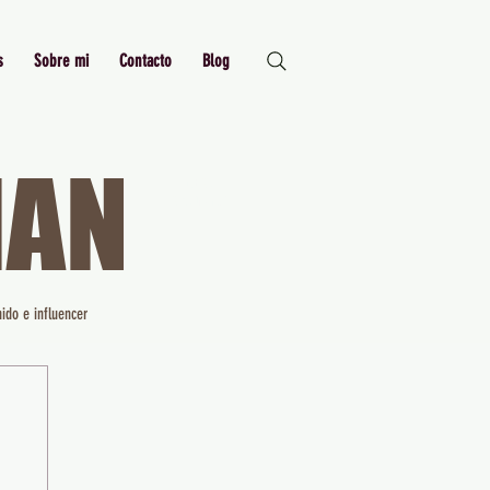
s
Sobre mi
Contacto
Blog
MAN
Just Me,
Myself and I
ido e influencer