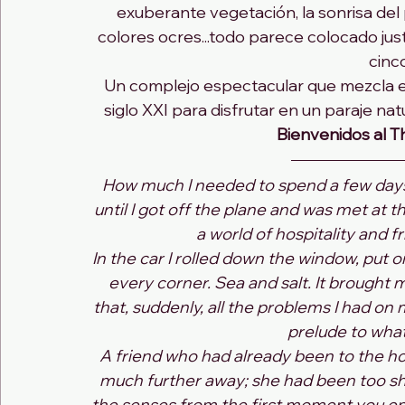
exuberante vegetación, la sonrisa del 
colores ocres...todo parece colocado just
cinc
Un complejo espectacular que mezcla el
siglo XXI para disfrutar en un paraje natur
Bienvenidos al T
How much I needed to spend a few days
until I got off the plane and was met at 
a world of hospitality and f
In the car I rolled down the window, put 
every corner. Sea and salt. It brough
that, suddenly, all the problems I had on
prelude to what
A friend who had already been to the hot
much further away; she had been too sho
the senses from the first moment you ent