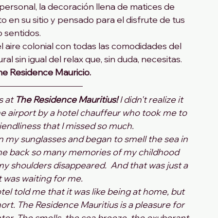
personal, la decoración llena de matices de 
o en su sitio y pensado para el disfrute de tus 
o sentidos.
 aire colonial con todas las comodidades del 
al sin igual del relax que, sin duda, necesitas. 
he Residence Mauricio.
 at 
The Residence Mauritius!
 I didn't realize it 
the airport by a hotel chauffeur who took me to 
riendliness that I missed so much.
on my sunglasses and began to smell the sea in 
t me back so many memories of my childhood 
 my shoulders disappeared.  And that was just a 
 was waiting for me. 
el told me that it was like being at home, but 
rt. The Residence Mauritius is a pleasure for 
er. The smells, the sea breeze, the exuberant 