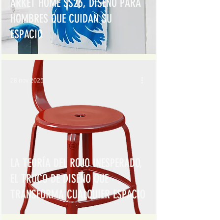
ARKET HOME SS26, DISEÑO PARA
HOMBRES QUE CUIDAN SU
ESPACIO
28 nov 2025
LA TEORÍA DEL ROJO INESPERADO,
EL TRUCO DE DISEÑO QUE
TRANSFORMA CUALQUIER ESPACIO