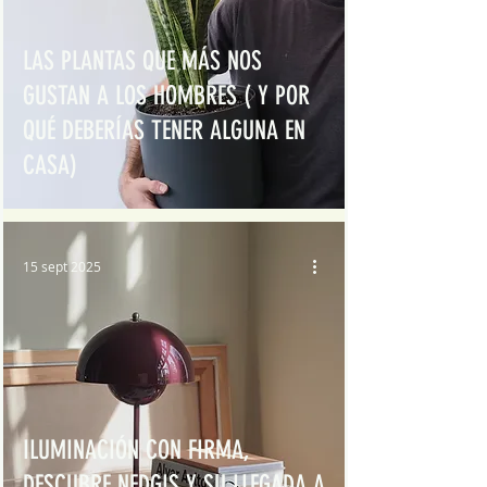
LAS PLANTAS QUE MÁS NOS
GUSTAN A LOS HOMBRES ( Y POR
QUÉ DEBERÍAS TENER ALGUNA EN
CASA)
15 sept 2025
ILUMINACIÓN CON FIRMA,
DESCUBRE NEDGIS Y SU LLEGADA A