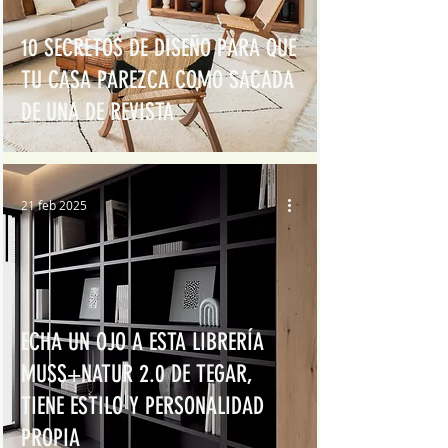
10 SECRETOS DE DISEÑO PARA QUE
TU CASA PAREZCA COMO SACADA
DE UNA DE REVISTA
21 feb 2025
ECHA UN OJO A ESTA LIBRERÍA
MUSS+NATUR 2.0 DE TEGAR,
TIENE ESTILO Y PERSONALIDAD
PROPIA