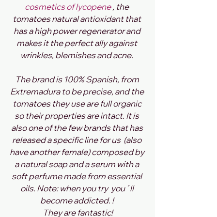
cosmetics of lycopene
 , the 
tomatoes natural antioxidant that 
has a high power regenerator and 
makes it the perfect ally against 
wrinkles, blemishes and acne. 
The brand is 100% Spanish, from 
Extremadura to be precise, and the 
tomatoes they use are full organic 
so their properties are intact. It is 
also one of the few brands that has 
released a specific line for us  (also 
have another female) composed by 
a natural soap and a serum with a 
soft perfume made from essential 
oils. Note: when you try  you´ll 
become addicted. ! 
They are fantastic!