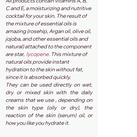
All products contain vitamins A, B, 
C and E, a moisturizing and nutritive 
cocktail for your skin. The result of 
the mixture of essential oils is 
amazing (rosehip, Argan oil, olive oil, 
jojoba, and other essential oils and 
natural) attached to the component 
are star, 
 lycopene. 
This mixture of 
natural oils provide instant 
hydration to the skin without fat, 
since it is absorbed quickly. 
They can be used directly on wet, 
dry or mixed skin with the daily 
creams that we use , depending on 
the skin type (oily or dry), the 
reaction of the skin (serum) oil, or 
how you like you hydrate it.