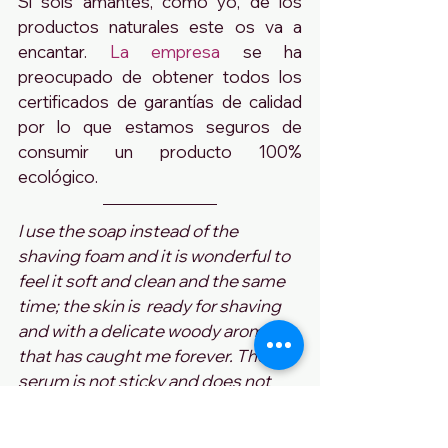
Si sois amantes, como yo, de los 
productos naturales este os va a 
encantar. 
La empresa
 se ha 
preocupado de obtener todos los 
certificados de garantías de calidad 
por lo que estamos seguros de 
consumir un producto 100% 
ecológico.
I use the soap instead of the 
shaving foam and it is wonderful to 
feel it soft and clean and the same 
time; the skin is  ready for shaving 
and with a delicate woody aroma 
that has caught me forever. The 
serum is not sticky and does not 
smells like tomato; the skin absorbs 
it immediately and its soft texture 