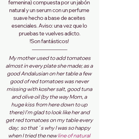
femenina) compuesta por un jabón 
natural y un serum con un perfume 
suave hecho a base de aceites 
esenciales. Aviso: una vez que lo 
pruebas te vuelves adicto.
!Son fantásticos! 
My mother used to add tomatoes 
almost in every plate she made; as a 
good Andalusian on her table a few 
good of red tomatoes was never 
missing with kosher salt, good tuna 
and olive oil (by the way Mom, a 
huge kiss from here down to up 
there) I'm glad to look like her and 
get red tomatoes on my table every 
day;  so that´s why I was so happy 
when I tried the new 
line of natural 