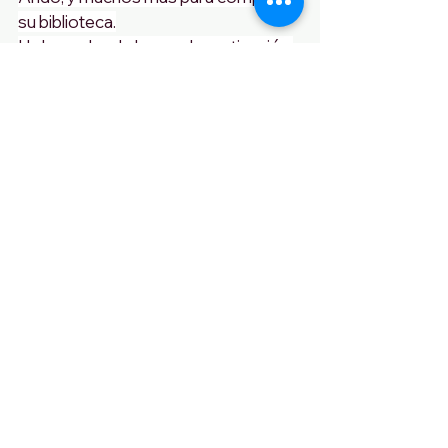
su biblioteca.
Un lugar donde buscar la motivación 
e inspiración para el día a día de la 
mano de los grandes maestros de la 
cultura.
The store is in line with the ones the 
publisher already has in other 
European cities such as Berlin, 
London (where there are two), Paris, 
Cologne, Milan and Brussels, along 
with the ones in Hong Kong, Tokyo, 
Beverly Hills and Miami. 
From 11am to 8pm from Tuesday to 
Sunday, book lovers already have a 
place to review and buy copies of 
Leonardo, Rembrandt, Dalí, Ai 