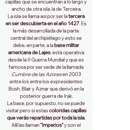
capillas que se encuentran a lo largo y 
ancho de otra isla, la de Terceira.
La isla se llama así por ser la 
tercera 
en ser descubierta en el año 1427
. Es 
la más desarrollada de la parte 
central del archipiélago y esto se 
debe, en parte, a la 
base militar 
americana de Lajes
, está operativa 
desde la II Guerra Mundial y que es 
famosa por ser sede de la llamada 
Cumbre de las Azores 
en 2003 
entre los entre los expresidentes 
Bush, Blair y Aznar que derivó en la 
posterior guerra de Irak.
La base, por supuesto, no se puede 
visitar pero si estas 
coloridas capillas 
que verás repartidas por toda la isla.
Allí las llaman 
"Imperios"
 y son el 