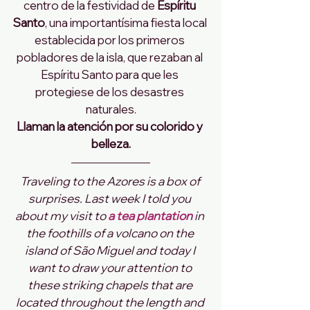
centro de la festividad de 
Espíritu 
Santo
, una importantísima fiesta local 
establecida por los primeros 
pobladores de la isla, que rezaban al 
Espíritu Santo para que les 
protegiese de los desastres 
naturales.
Llaman la atención por su colorido y 
belleza.
Traveling to the Azores is a box of 
surprises. Last week I told you 
about my visit to 
a tea plantation 
in 
the foothills of a volcano on the 
island of São Miguel and today I 
want to draw your attention to 
these striking chapels that are 
located throughout the length and 