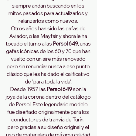
siempre andan buscando en los 
mitos pasados para actualizarlos y 
relanzarlos como nuevos. 
Otros años han sido las gafas de 
Aviador, o las Mayfair y ahora le ha 
tocado el turno a las 
Persol 649
, unas 
gafas icónicas de los 60 y 70 que han 
vuelto con un aire más renovado 
pero sin renunciar nunca a ese punto 
clásico que les ha dado el calificativo 
de "para toda la vida".
Desde 1957, las 
Persol 649
 son la 
joya de la corona dentro del catálogo 
de Persol. Este legendario modelo 
fue diseñado originalmente para los 
conductores de tranvía de Turín,  
pero gracias a su diseño original y el 
uso de materiales de máxima calidad 