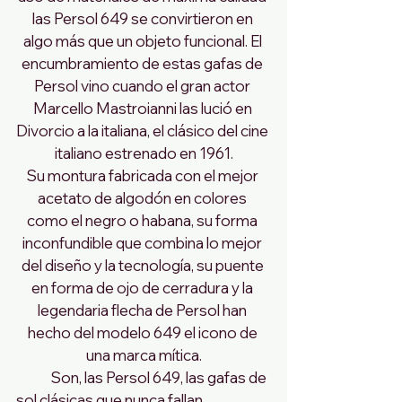
las Persol 649 se convirtieron en 
algo más que un objeto funcional. El 
encumbramiento de estas gafas de 
Persol vino cuando el gran actor 
Marcello Mastroianni las lució en 
Divorcio a la italiana, el clásico del cine 
italiano estrenado en 1961.
Su montura fabricada con el mejor 
acetato de algodón en colores 
como el negro o habana, su forma 
inconfundible que combina lo mejor 
del diseño y la tecnología, su puente 
en forma de ojo de cerradura y la 
legendaria flecha de Persol han 
hecho del modelo 649 el icono de 
una marca mítica.
             Son, las Persol 649, las gafas de 
sol clásicas que nunca fallan.  