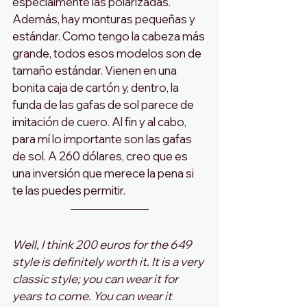
especialmente las polarizadas. 
Además, hay monturas pequeñas y 
estándar. Como tengo la cabeza más 
grande, todos esos modelos son de 
tamaño estándar. Vienen en una 
bonita caja de cartón y, dentro, la 
funda de las gafas de sol parece de 
imitación de cuero. Al fin y al cabo, 
para mí lo importante son las gafas 
de sol. A 260 dólares, creo que es 
una inversión que merece la pena si 
te las puedes permitir.
Well, I think 200 euros for the 649 
style is definitely worth it. It is a very 
classic style; you can wear it for 
years to come. You can wear it 