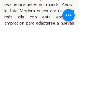
más importantes del mundo. Ahora, 
la Tate Modern busca dar un paso 
más allá con esta esperada 
ampliación para adaptarse a nuevas 
formas de arte, contar con una 
representación de artistas de todo el 
mundo y darle un impulso al trabajo 
de las mujeres. Las expectativas son, 
quizás, muy altas para un centro que 
pretende erigirse en el edificio cultural 
más importante del Reino Unido.
I have an weird feeling after visiting 
the Tate Gallery extension. 
Curators work with ideas as much 
as objects, developing thoughts 
through their conjunction and 
alignment of works. This is a matter 