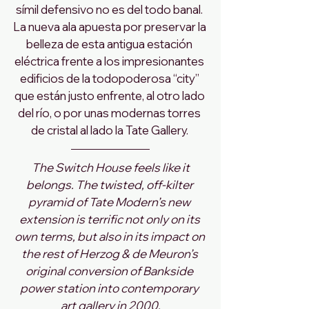
símil defensivo no es del todo banal. 
La nueva ala apuesta por preservar la 
belleza de esta antigua estación 
eléctrica frente a los impresionantes 
edificios de la todopoderosa “city” 
que están justo enfrente, al otro lado 
del río, o por unas modernas torres 
de cristal al lado la Tate Gallery. 
The Switch House feels like it 
belongs. The twisted, off-kilter 
pyramid of Tate Modern’s new 
extension is terrific not only on its 
own terms, but also in its impact on 
the rest of Herzog & de Meuron’s 
original conversion of Bankside 
power station into contemporary 
art gallery in 2000.