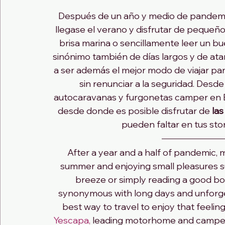
Después de un año y medio de pandem
llegase el verano y disfrutar de pequeño
brisa marina o sencillamente leer un bue
sinónimo también de días largos y de ata
a ser además el mejor modo de viajar par
sin renunciar a la seguridad. Desde
autocaravanas y furgonetas camper en E
desde donde es posible disfrutar de 
la
pueden faltar en tus sto
After a year and a half of pandemic,
summer and enjoying small pleasures su
breeze or simply reading a good boo
synonymous with long days and unforge
best way to travel to enjoy that feelin
Yescapa,
 leading motorhome and camper 