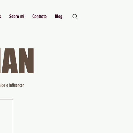
s
Sobre mi
Contacto
Blog
MAN
Just Me,
Myself and I
ido e influencer