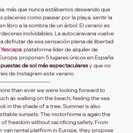
ia, más que nunca estábamos deseando que 
s placeres como pasear por la playa, sentir la 
n libro a la sombra de un árbol. El verano es 
rdeceres inolvidables. La autocaravana vuelve 
a disfrutar de esa sensación plena de libertad 
 
Yescapa
, plataforma líder de alquiler de 
uropa, proponen 5 lugares únicos en España 
s puestas de sol más espectaculares
 y que no 
ries de Instagram este verano.
 more than ever we were looking forward to 
ch as walking on the beach, feeling the sea 
k in the shade of a tree. Summer is also 
ttable sunsets. The motorhome is again the 
g of freedom without sacrificing safety. From 
van rental platform in Europe, they propose 