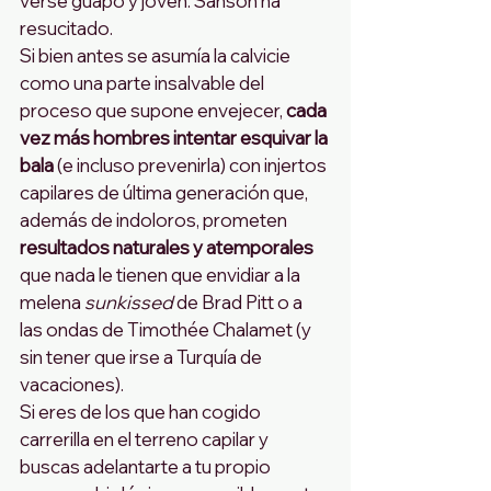
verse guapo y joven. Sansón ha 
resucitado.
Si bien antes se asumía la calvicie 
como una parte insalvable del 
proceso que supone envejecer, 
cada 
vez más hombres intentar esquivar la 
bala
 (e incluso prevenirla) con injertos 
capilares de última generación que, 
además de indoloros, prometen 
resultados naturales y atemporales
que nada le tienen que envidiar a la 
melena 
sunkissed
 de Brad Pitt o a 
las ondas de Timothée Chalamet (y 
sin tener que irse a Turquía de 
vacaciones).
Si eres de los que han cogido 
carrerilla en el terreno capilar y 
buscas adelantarte a tu propio 